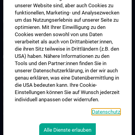
Notfall
unserer Website sind, aber auch Cookies zu
funktionellen, Marketing- und Analysezwecken
um das Nutzungserlebnis auf unserer Seite zu
STUDIES, TRAINING AND FURTHER EDUCATION
optimieren. Mit Ihrer Einwilligung zu den
Studium und Lehre
Cookies werden sowohl von uns Daten
Klinisch-Praktisches Jahr (KPJ)
verarbeitet als auch von Drittanbieter:innen,
die ihren Sitz teilweise in Drittländern (z.B. den
USA) haben. Nähere Informationen zu den
RESEARCH
Tools und den Partner:innen finden Sie in
Christian Doppler Labor für Mikroinvasive Herzchirurgie
unserer Datenschutzerklärung, in der wir auch
Angewandte Forschung in der Herzchirurgie
genau erklären, was eine Datenübermittlung in
die USA bedeuten kann. Ihre Cookie-
Forschungslabor Herzchirurgie B. Messner
Einstellungen können Sie auf Wunsch jederzeit
Forschungslabor Mechanische Herzunterstützung
individuell anpassen oder widerrufen.
Ludwig-Boltzmann-Cluster
Datenschutz
CARE Cardiovascular Research and Engineering
Alle Dienste erlauben
Legal