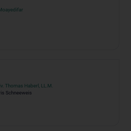
Moayedifar
niv. Thomas Haberl, LL.M.
ris Schneeweis