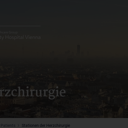
rzchirurgie
 Patients
Stationen der Herzchirurgie