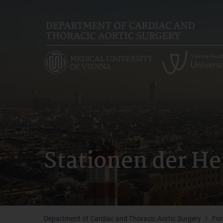
Skip
to
main
content
Stationen der He
Department of Cardiac and Thoracic Aortic Surgery
For