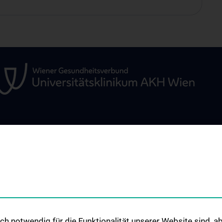
STUDIES, TRAINING AND
RESEARCH
FURTHER EDUCATION
ne
Christian Doppler
Mikroinvasive He
Studium und Lehre
Angewandte Fors
Klinisch-Praktisches Jahr (KPJ)
Herzchirurgie
irurgie
Forschungslabor 
h notwendig für die Funktionalität unserer Website sind, ab