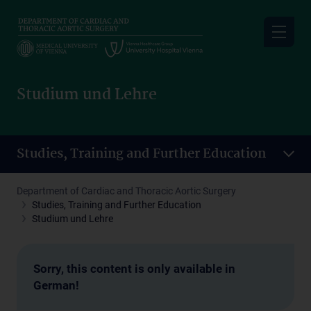
Skip
to
main
content
Studium und Lehre
Studies, Training and Further Education
Department of Cardiac and Thoracic Aortic Surgery
Studies, Training and Further Education
Studium und Lehre
Sorry, this content is only available in
German!