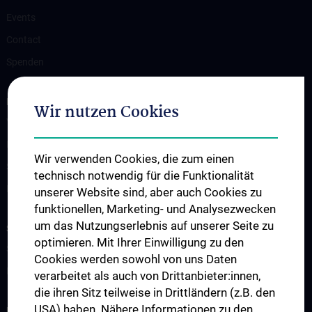
Events
Contact
Spenden
FOR PATIENTS
Wir nutzen Cookies
Vorbereitung auf eine Herzoperation
Ihr Aufenthalt
Wir verwenden Cookies, die zum einen
Stationen der Herzchirurgie
technisch notwendig für die Funktionalität
Notfall
unserer Website sind, aber auch Cookies zu
funktionellen, Marketing- und Analysezwecken
um das Nutzungserlebnis auf unserer Seite zu
STUDIES, TRAINING AND FURTHER EDUCATION
optimieren. Mit Ihrer Einwilligung zu den
Studium und Lehre
Cookies werden sowohl von uns Daten
Klinisch-Praktisches Jahr (KPJ)
verarbeitet als auch von Drittanbieter:innen,
die ihren Sitz teilweise in Drittländern (z.B. den
USA) haben. Nähere Informationen zu den
RESEARCH