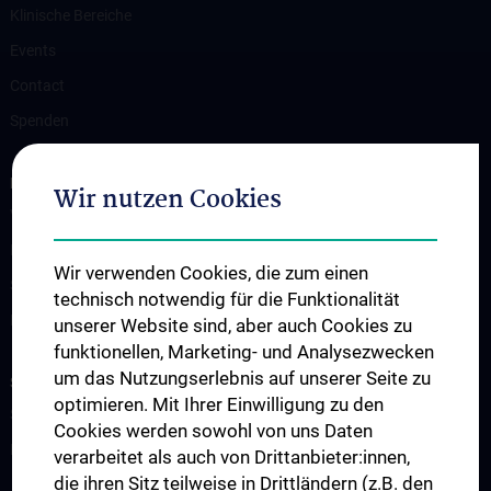
Klinische Bereiche
Events
Contact
Spenden
FOR PATIENTS
Wir nutzen Cookies
Vorbereitung auf eine Herzoperation
Ihr Aufenthalt
Wir verwenden Cookies, die zum einen
Stationen der Herzchirurgie
technisch notwendig für die Funktionalität
Notfall
unserer Website sind, aber auch Cookies zu
funktionellen, Marketing- und Analysezwecken
um das Nutzungserlebnis auf unserer Seite zu
STUDIES, TRAINING AND FURTHER EDUCATION
optimieren. Mit Ihrer Einwilligung zu den
Studium und Lehre
Cookies werden sowohl von uns Daten
Klinisch-Praktisches Jahr (KPJ)
verarbeitet als auch von Drittanbieter:innen,
die ihren Sitz teilweise in Drittländern (z.B. den