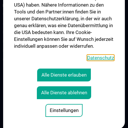
USA) haben. Nähere Informationen zu den
RESEARCH
Tools und den Partner:innen finden Sie in
Christian Doppler Labor für Mikroinvasive Herzchirurgie
unserer Datenschutzerklärung, in der wir auch
Angewandte Forschung in der Herzchirurgie
genau erklären, was eine Datenübermittlung in
die USA bedeuten kann. Ihre Cookie-
Forschungslabor Herzchirurgie B. Messner
Einstellungen können Sie auf Wunsch jederzeit
Forschungslabor Mechanische Herzunterstützung
individuell anpassen oder widerrufen.
Ludwig-Boltzmann-Cluster
Datenschutz
CARE Cardiovascular Research and Engineering
Alle Dienste erlauben
Legal
CONTACT
Alle Dienste ablehnen
COOKIE-EINSTELLUNGEN
LEGAL DETAILS
Einstellungen
© 2026 Medical University Vienna