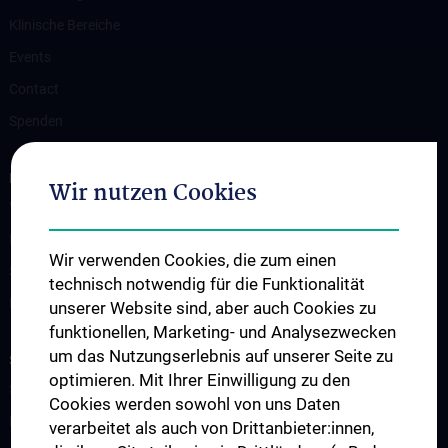
Klinische Bereiche
Events
Contact
Spenden
FOR PATIENTS
Wir nutzen Cookies
Vorbereitung auf eine Herzoperation
Ihr Aufenthalt
Wir verwenden Cookies, die zum einen
Stationen der Herzchirurgie
technisch notwendig für die Funktionalität
Notfall
unserer Website sind, aber auch Cookies zu
funktionellen, Marketing- und Analysezwecken
um das Nutzungserlebnis auf unserer Seite zu
STUDIES, TRAINING AND FURTHER EDUCATION
optimieren. Mit Ihrer Einwilligung zu den
Studium und Lehre
Cookies werden sowohl von uns Daten
Klinisch-Praktisches Jahr (KPJ)
verarbeitet als auch von Drittanbieter:innen,