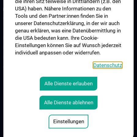
die ihren Sitz teilweise in Drittländern (z.B. den
USA) haben. Nähere Informationen zu den
RESEARCH
Tools und den Partner:innen finden Sie in
Christian Doppler Labor für Mikroinvasive Herzchirurgie
unserer Datenschutzerklärung, in der wir auch
Angewandte Forschung in der Herzchirurgie
genau erklären, was eine Datenübermittlung in
die USA bedeuten kann. Ihre Cookie-
Forschungslabor Herzchirurgie B. Messner
Einstellungen können Sie auf Wunsch jederzeit
Forschungslabor Mechanische Herzunterstützung
individuell anpassen oder widerrufen.
Ludwig-Boltzmann-Cluster
Datenschutz
CARE Cardiovascular Research and Engineering
Alle Dienste erlauben
Legal
CONTACT
Alle Dienste ablehnen
COOKIE-EINSTELLUNGEN
LEGAL DETAILS
Einstellungen
© 2026 Medical University Vienna