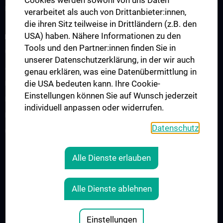
Cookies werden sowohl von uns Daten
Klinisch-Praktisches Jahr (KPJ)
verarbeitet als auch von Drittanbieter:innen,
die ihren Sitz teilweise in Drittländern (z.B. den
USA) haben. Nähere Informationen zu den
FORSCHUNG
Tools und den Partner:innen finden Sie in
Christian Doppler Labor für Mikroinvasive Herzchirurgie
unserer Datenschutzerklärung, in der wir auch
Angewandte Forschung in der Herzchirurgie
genau erklären, was eine Datenübermittlung in
die USA bedeuten kann. Ihre Cookie-
Forschungslabor Herzchirurgie B. Messner
Einstellungen können Sie auf Wunsch jederzeit
Forschungslabor Mechanische Herzunterstützung
individuell anpassen oder widerrufen.
Ludwig-Boltzmann-Cluster
Datenschutz
CARE Cardiovascular Research and Engineering
Alle Dienste erlauben
RECHTLICHES
KONTAKT
Alle Dienste ablehnen
COOKIE-EINSTELLUNGEN
IMPRESSUM
Einstellungen