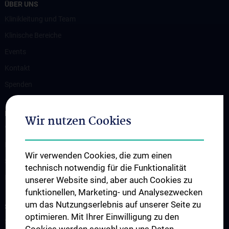
ÜBER UNS
Klinikleitung und Team
Klinische Bereiche
Events
Kontakt
Spenden
INFORMATIONEN FÜR PATIENT:INNEN
Wir nutzen Cookies
Vorbereitung auf eine Herzoperation
Ihr Aufenthalt
Wir verwenden Cookies, die zum einen
Stationen der Herzchirurgie
technisch notwendig für die Funktionalität
Notfall
unserer Website sind, aber auch Cookies zu
funktionellen, Marketing- und Analysezwecken
um das Nutzungserlebnis auf unserer Seite zu
STUDIUM, AUS- UND WEITERBILDUNG
optimieren. Mit Ihrer Einwilligung zu den
Studium und Lehre