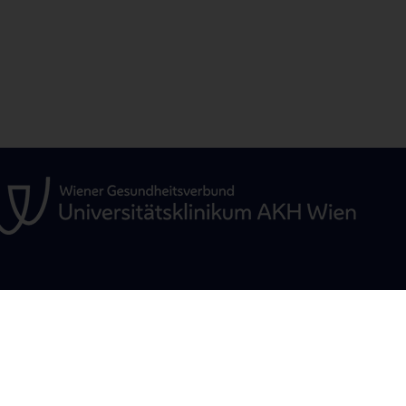
ÜR
STUDIUM, AUS- UND
FORSCHUNG
WEITERBILDUNG
Christian Doppler
Mikroinvasive He
ne
Studium und Lehre