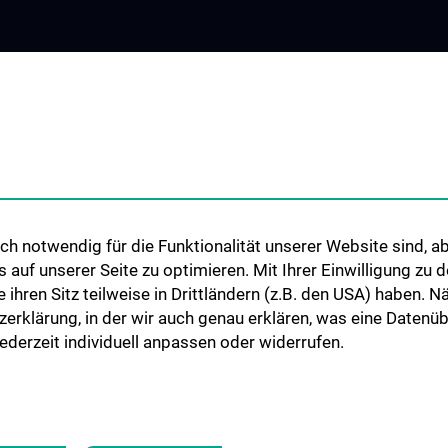
STUDIES, TRAINING AND
RESEARCH
FURTHER EDUCATION
ne
Christian Doppler
Mikroinvasive He
Studium und Lehre
Angewandte Fors
Klinisch-Praktisches Jahr (KPJ)
Herzchirurgie
irurgie
Forschungslabor 
h notwendig für die Funktionalität unserer Website sind, ab
B. Messner
uf unserer Seite zu optimieren. Mit Ihrer Einwilligung zu
ie ihren Sitz teilweise in Drittländern (z.B. den USA) haben.
Forschungslabor
zerklärung, in der wir auch genau erklären, was eine Datenü
Herzunterstützu
derzeit individuell anpassen oder widerrufen.
Ludwig-Boltzman
CARE Cardiovasc
and Engineering