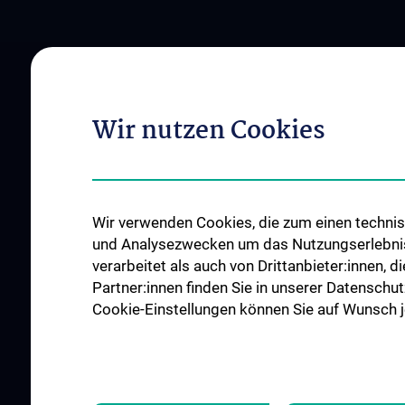
ABOUT US
FOR PATIENTS
Klinikleitung und Team
Vorbereitung auf ei
Wir nutzen Cookies
Herzoperation
Klinische Bereiche
Ihr Aufenthalt
Events
Stationen der Herzch
Contact
Wir verwenden Cookies, die zum einen technisc
Notfall
Spenden
und Analysezwecken um das Nutzungserlebnis a
verarbeitet als auch von Drittanbieter:innen, d
Partner:innen finden Sie in unserer Datenschut
Cookie-Einstellungen können Sie auf Wunsch je