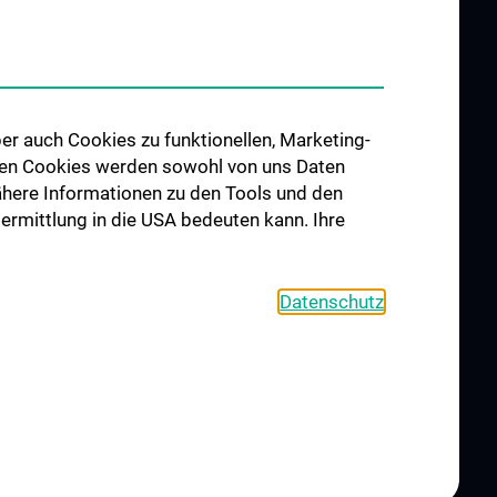
 Labor für
rzchirurgie
chung in der
Herzchirurgie
er auch Cookies zu funktionellen, Marketing-
 den Cookies werden sowohl von uns Daten
 Nähere Informationen zu den Tools und den
 Mechanische
bermittlung in die USA bedeuten kann. Ihre
ng
n-Cluster
ular Research
Datenschutz
S
KONTAKT
COOKIE-EINSTELLUNGEN
IMPRESSUM