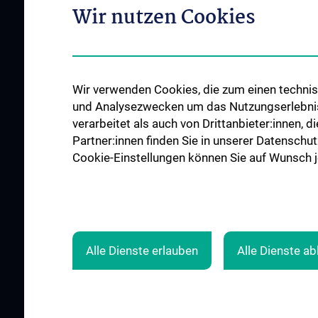
PATIENT:INNEN
Klinikleitung und Team
Wir nutzen Cookies
Vorbereitung auf ei
Klinische Bereiche
Herzoperation
Events
Ihr Aufenthalt
Kontakt
Stationen der Herzch
Wir verwenden Cookies, die zum einen technisc
Spenden
und Analysezwecken um das Nutzungserlebnis a
Notfall
verarbeitet als auch von Drittanbieter:innen, d
Partner:innen finden Sie in unserer Datenschut
Cookie-Einstellungen können Sie auf Wunsch je
Alle Dienste erlauben
Alle Dienste a
© 2026 Medizinische Universität Wien