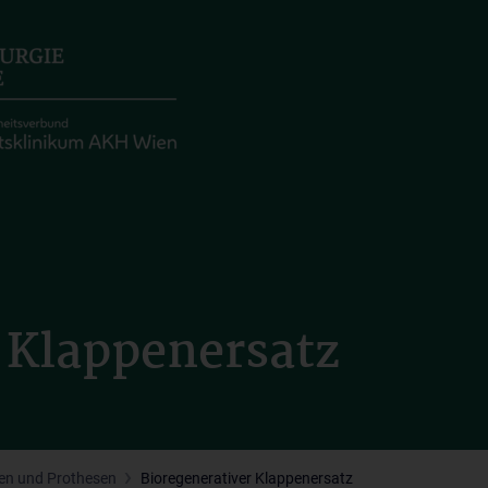
 Klappenersatz
en und Prothesen
Bioregenerativer Klappenersatz