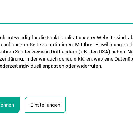
WEITERBILDUNG
Christian Doppler
Mikroinvasive He
ne
Studium und Lehre
Angewandte Fors
Klinisch-Praktisches Jahr (KPJ)
Herzchirurgie
Forschungslabor 
irurgie
h notwendig für die Funktionalität unserer Website sind, ab
B. Messner
uf unserer Seite zu optimieren. Mit Ihrer Einwilligung zu
ie ihren Sitz teilweise in Drittländern (z.B. den USA) haben.
Forschungslabor
zerklärung, in der wir auch genau erklären, was eine Datenü
Herzunterstützu
derzeit individuell anpassen oder widerrufen.
Ludwig-Boltzman
CARE Cardiovasc
and Engineering
blehnen
Einstellungen
RECHTLICHE