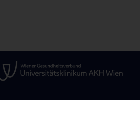
ÜR
STUDIUM, AUS- UND
FORSCHUNG
WEITERBILDUNG
Christian Doppler
Mikroinvasive He
ne
Studium und Lehre